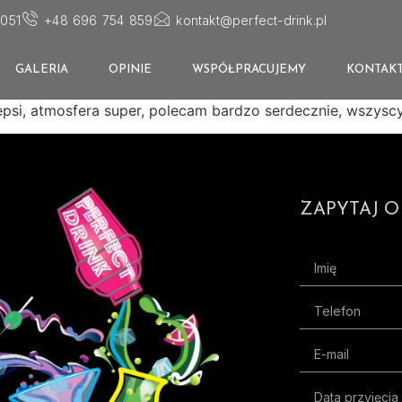
051
+48 696 754 859
kontakt@perfect-drink.pl
GALERIA
OPINIE
WSPÓŁPRACUJEMY
KONTAK
 lepsi, atmosfera super, polecam bardzo serdecznie, wszy
ZAPYTAJ O