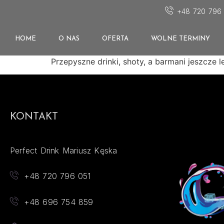
+48 720 796 
HOME
O NAS
OFERTA
WOLNE TERMINY
Przepyszne drinki, shoty, a barmani jeszcze
KONTAKT
Perfect Drink Mariusz Kęska
+48 720 796 051
+48 696 754 859